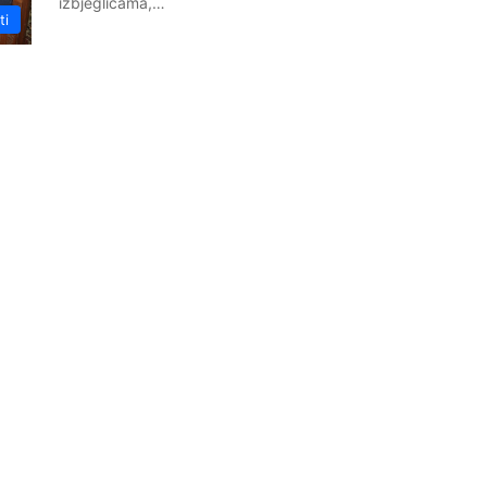
izbjeglicama,…
ti