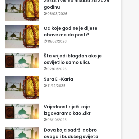
Zekat i visina nisaba za 2026
godinu
06/03/2026
Od koje godine je dijete
obavezno da posti?
19/02/2026
Šta vrijedi blagdan ako je
osvijetlio samo ulicu
02/01/2026
Sura El-Karia
11/12/2025
Vrijednost riječi koje
izgovaramo kao Zikr
06/10/2025
Dova koja sadrži dobro
ovoga i budućeg svijeta