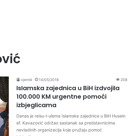
ović
vjernik
14/05/2018
208
Islamska zajednica u BiH izdvojila
100.000 KM urgentne pomoći
izbjeglicama
Danas je reisu-l-ulema Islamske zajednice u BiH Husein
ef. Kavazović održao sastanak sa predstavnicima
nevladinih organizacija koje pružaju pomoć