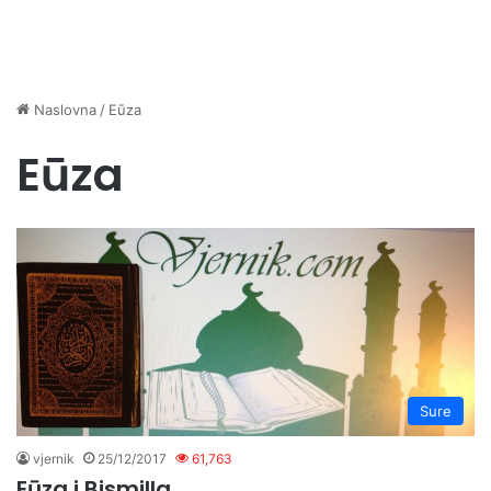
Naslovna
/
Eūza
Eūza
Sure
vjernik
25/12/2017
61,763
Eūza i Bismilla