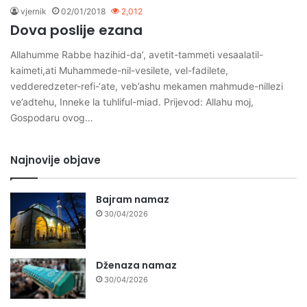
vjernik
02/01/2018
2,012
Dova poslije ezana
Allahumme Rabbe hazihid-da’, avetit-tammeti vesaalatil-
kaimeti,ati Muhammede-nil-vesilete, vel-fadilete,
vedderedzeter-refi-‘ate, veb’ashu mekamen mahmude-nillezi
ve’adtehu, Inneke la tuhliful-miad. Prijevod: Allahu moj,
Gospodaru ovog…
Najnovije objave
Bajram namaz
30/04/2026
Dženaza namaz
30/04/2026