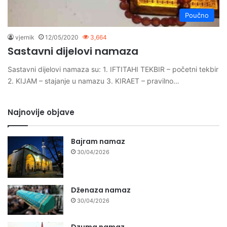
Poučno
vjernik
12/05/2020
3,664
Sastavni dijelovi namaza
Sastavni dijelovi namaza su: 1. IFTITAHI TEKBIR – početni tekbir
2. KIJAM – stajanje u namazu 3. KIRAET – pravilno…
Najnovije objave
Bajram namaz
30/04/2026
Dženaza namaz
30/04/2026
Dzuma namaz