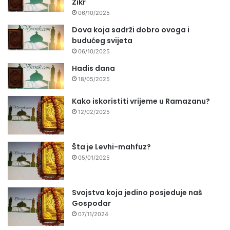
Zikr
06/10/2025
Dova koja sadrži dobro ovoga i
budućeg svijeta
06/10/2025
Hadis dana
18/05/2025
Kako iskoristiti vrijeme u Ramazanu?
12/02/2025
Šta je Levhi-mahfuz?
05/01/2025
Svojstva koja jedino posjeduje naš
Gospodar
07/11/2024