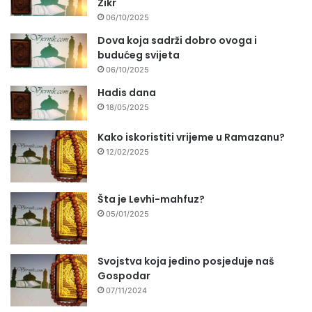
Zikr
06/10/2025
Dova koja sadrži dobro ovoga i
budućeg svijeta
06/10/2025
Hadis dana
18/05/2025
Kako iskoristiti vrijeme u Ramazanu?
12/02/2025
Šta je Levhi-mahfuz?
05/01/2025
Svojstva koja jedino posjeduje naš
Gospodar
07/11/2024