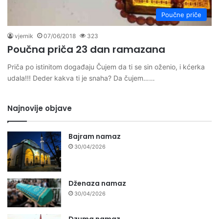
Poučne priče
vjernik
07/06/2018
323
Poučna priča 23 dan ramazana
Priča po istinitom događaju Čujem da ti se sin oženio, i kćerka
udala!!! Deder kakva ti je snaha? Da čujem……
Najnovije objave
Bajram namaz
30/04/2026
Dženaza namaz
30/04/2026
Dzuma namaz