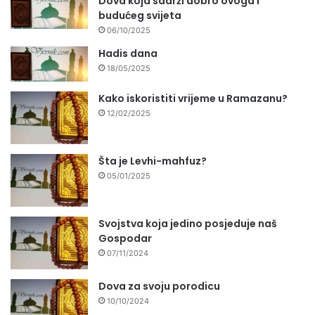
Dova koja sadrži dobro ovoga i
budućeg svijeta
06/10/2025
Hadis dana
18/05/2025
Kako iskoristiti vrijeme u Ramazanu?
12/02/2025
Šta je Levhi-mahfuz?
05/01/2025
Svojstva koja jedino posjeduje naš
Gospodar
07/11/2024
Dova za svoju porodicu
10/10/2024