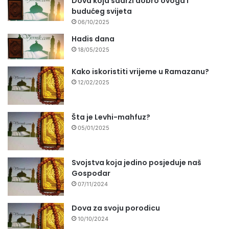
Dova koja sadrži dobro ovoga i
budućeg svijeta
06/10/2025
Hadis dana
18/05/2025
Kako iskoristiti vrijeme u Ramazanu?
12/02/2025
Šta je Levhi-mahfuz?
05/01/2025
Svojstva koja jedino posjeduje naš
Gospodar
07/11/2024
Dova za svoju porodicu
10/10/2024