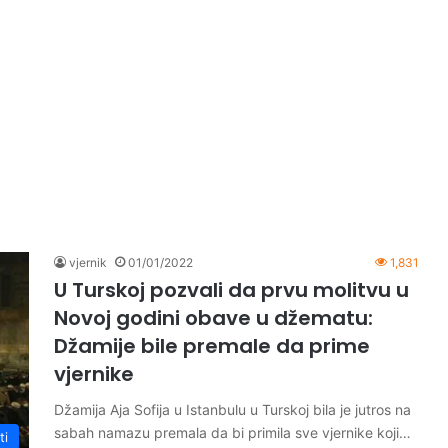
vjernik
01/01/2022
1,831
U Turskoj pozvali da prvu molitvu u
Novoj godini obave u džematu:
Džamije bile premale da prime
vjernike
Džamija Aja Sofija u Istanbulu u Turskoj bila je jutros na
sabah namazu premala da bi primila sve vjernike koji…
ti