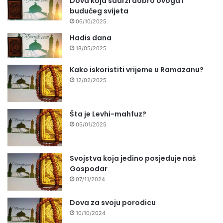
Dova koja sadrži dobro ovoga i
budućeg svijeta
06/10/2025
Hadis dana
18/05/2025
Kako iskoristiti vrijeme u Ramazanu?
12/02/2025
Šta je Levhi-mahfuz?
05/01/2025
Svojstva koja jedino posjeduje naš
Gospodar
07/11/2024
Dova za svoju porodicu
10/10/2024