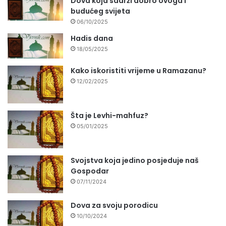
Dova koja sadrži dobro ovoga i
budućeg svijeta
06/10/2025
Hadis dana
18/05/2025
Kako iskoristiti vrijeme u Ramazanu?
12/02/2025
Šta je Levhi-mahfuz?
05/01/2025
Svojstva koja jedino posjeduje naš
Gospodar
07/11/2024
Dova za svoju porodicu
10/10/2024