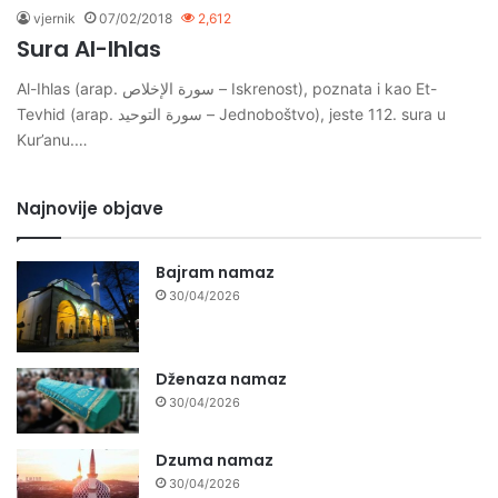
vjernik
07/02/2018
2,612
Sura Al-Ihlas
Al-Ihlas (arap. سورة الإخلاص – Iskrenost), poznata i kao Et-
Tevhid (arap. سورة التوحيد – Jednoboštvo), jeste 112. sura u
Kur’anu.…
Najnovije objave
Bajram namaz
30/04/2026
Dženaza namaz
30/04/2026
Dzuma namaz
30/04/2026