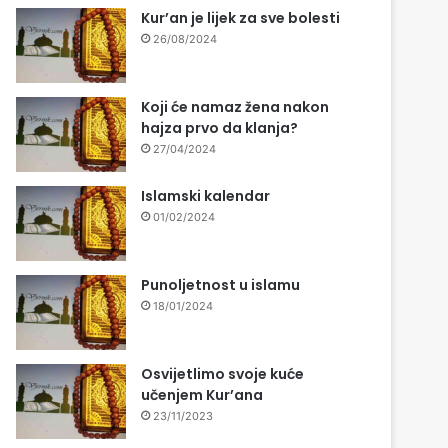
Kur’an je lijek za sve bolesti
26/08/2024
Koji će namaz žena nakon
hajza prvo da klanja?
27/04/2024
Islamski kalendar
01/02/2024
Punoljetnost u islamu
18/01/2024
Osvijetlimo svoje kuće
učenjem Kur’ana
23/11/2023