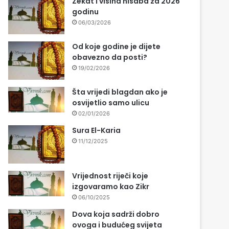
Zekat i visina nisaba za 2026
godinu
06/03/2026
Od koje godine je dijete
obavezno da posti?
19/02/2026
Šta vrijedi blagdan ako je
osvijetlio samo ulicu
02/01/2026
Sura El-Karia
11/12/2025
Vrijednost riječi koje
izgovaramo kao Zikr
06/10/2025
Dova koja sadrži dobro
ovoga i budućeg svijeta